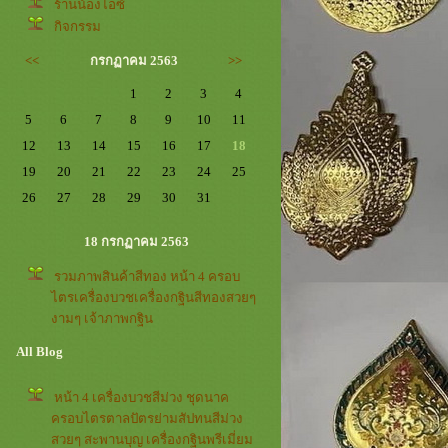
ร้านน้องไอซ์
กิจกรรม
<<
กรกฏาคม 2563
>>
1
2
3
4
5
6
7
8
9
10
11
12
13
14
15
16
17
18
19
20
21
22
23
24
25
26
27
28
29
30
31
18 กรกฏาคม 2563
รวมภาพสินค้าสีทอง หน้า 4 ครอบ
ไตรเครื่องบวชเครื่องกฐินสีทองสวยๆ
งามๆ เจ้าภาพกฐิน
All Blog
หน้า 4 เครื่องบวชสีม่วง ชุดนาค
ครอบไตรตาลปัตรย่ามสัปทนสีม่วง
สวยๆ สะพานบุญ เครื่องกฐินพรีเมี่ยม