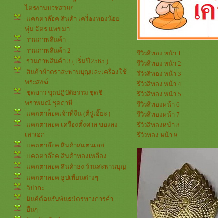
ไตรงานบวชสวยๆ
คตตาล๊อค สินค้า เครื่องทองน้อ
พุ่ม ฉัตร แพขมา
รวมภาพสินค้า
รวมภาพสินค้า 2
รีวิวสีทอง หน้า 1
รวมภาพสินค้า 3 ( เริ่มปี 2565 )
รีวิวสีทอง หน้า 2
สินค้าผ้าตราสะพานบุญและเครื่องใช้
รีวิวสีทอง หน้า 3
พระสงฆ์
รีวิวสีทอง หน้า 4
ชุดขาว ชุดปฏิบัติธรรม ชุดชี
รีวิวสีทอง หน้า 5
พราหมณ์ ชุดฤาษี
รีวิวสีทองหน้า 6
คตตาล็อคเจ้าที่จีน (ตี่จู่เอี๊ยะ )
รีวิวสีทองหน้า 7
คตตาลอค เครื่องตั้งศาล ของลง
รีวิวสีทองหน้า 8
เสาเอก
รีวิวทอง หน้า 9
คตตาล๊อค สินค้าสแตนเลส
คตตาล๊อค สินค้าทองเหลือง
คตตาลอค สินค้าธง ร้านสะพานบุญ
คตตาลอค ธูปเทียนต่างๆ
จิปาถะ
ินดีต้อนรับพันธมิตรทางการค้า
อื่นๆ