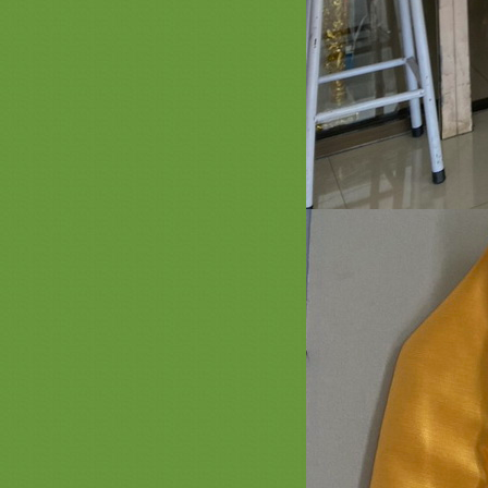
อุปัชฌาย์ #ตาลปัตรกฐิน
รวมภาพสินค้า สีแดง 2 ชุดบวชพระ
หม่สีแดง ยกขบวนความสวยสีแดง
รงฤทธิ์ ตาลปัตรสีแดง
รีวิวร่มโพกฐิน สะพานบุญ 089-
6891465 ( หน้า 2 ) #พุ่มกฐิน #ต้นกฐิน
#เจ้าภาพกฐิน #งานทอดกฐินสามัคคี
รวมภาพงานปักย่าม ตาลปัตรสวยๆ
สัปทนสวยๆ หมอนอิง 2563
รวมภาพงานสีทอง 3 ( งานบวช ทอด
กฐิน สวยๆ สีทอง ) ชุดกฐินพรีเมี่ยม
เครื่องบวชพรีเมี่ยม สังฆทานหรูๆ
เครื่องใช้พระสงฆ์ หมวด ที่นอน
หมอน มุ้ง เสื่อ ผ้าห่ม สะพานบุญ
*** ราคาเสื้อคลุมนาคสวยๆ ผ้านุ่ง
นาค งามๆ ร้านสะพานบุญรามอินทรา
089-6891465ชุดบวชพรีเมี่ยม
ร่มโพเงินโพทอง กฐิน สะพานบุญ พุ่ม
กฐินสวยๆ @saphanboon109
สินค้าสวยๆ สั่งทำ สีน้ำเงิน ตาลปัตร
่าม สัปทน หมอนอิง สะพานบุญ