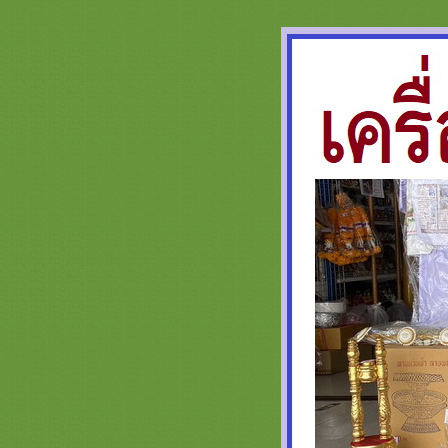
ครอบไตรสวยๆ กรวยบวชสวยๆ ต้น
เทียนงามๆ สะพานบุญ )
รวมสินค้า ตาลปัตร ย่าม สีแดง
เครื่องกฐินบวช สะพานบุญ หน้า 3
เครื่องบวชสีแดงชุดบวช ชุดกฐินพรีเมี่
ม
รวมสีทอง สินค้าเครื่องบวช กฐิน
สวยๆ สะพานบุญ หน้า 8.1 เครื่องบวช
พระใหม่สวยๆงามๆสีทองอลังการ
รวมสีเหลือง หน้า 3 คลิก สะพานบุญ
@saphanboon109 ชุดกฐินพรีเมี่ยม
เครื่องบวชสวยๆ
รวมภาพธีมสีทอง หน้า 7 งานบวช
งานกฐิน ต้นกฐิน พุ่มกฐิน เครื่องบวช
พระใหม่ รับปักตาลปัตรสัปทนงาน
กฐิน
รวมภาพสินค้าสีฟ้า หน้า 3 เครื่องบวช
พระใหม่สีฟ้าสวยๆ ครอบไตรสวยๆ เก
รดพรีเมี่ยมชุดบวชชุดกฐิน
รวมภาพสินค้า สีทอง ชุดบวช กฐิน
สวยๆ สะพานบุญ หน้า 6 ตาลปัตรสี