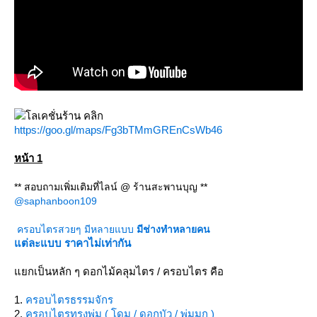
ลเคชั่นร้าน คลิก
https://goo.gl/maps/Fg3bTMmGREnCsWb46
หน้า 1
** สอบถามเพิ่มเติมที่ไลน์ @ ร้านสะพานบุญ **
@saphanboon109
ครอบไตรสวยๆ มีหลายแบบ
มีช่างทำหลายคน
ต่ละแบบ ราคาไม่เท่ากัน
กเป็นหลัก ๆ ดอกไม้คลุมไตร / ครอบไตร คือ
1.
ครอบไตรธรรมจักร
2.
ครอบไตรทรงพุ่ม ( โดม / ดอกบัว / พุ่มมุก )