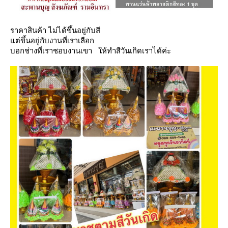
ราคาสินค้า ไม่ได้ขึ้นอยู่กับสี
ต่ขึ้นอยู่กับงานที่เราเลือก
บอกช่างที่เราชอบงานเขา ให้ทำสีวันเกิดเราได้ค่ะ