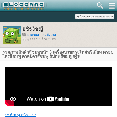
อชิรวิชญ์
ฝากข้อความหลังไมค์
ผู้ติดตามบล็อก : 5 คน
รวมภาพสินค้าสีชมพูหน้า 3 เครื่องบวชพระใหม่พรีเมี่ยม ครอบ
ไตรสีชมพู ตาลปัตรสีชมพู สัปทนสีชมพู กฐิน
*** สีชมพู หน้า 1 ***