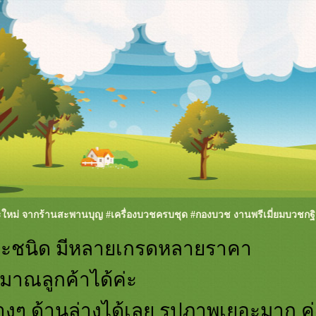
หม่ จากร้านสะพานบุญ #เครื่องบวชครบชุด #กองบวช งานพรีเมี่ยมบวชกฐ
ละชนิด มีหลายเกรดหลายราคา
าณลูกค้าได้ค่ะ
่างๆ ด้านล่างได้เลย รูปภาพเยอะมาก 