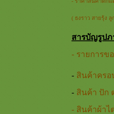
- ราคาสินค้าตกแ
ไตรเครื่องบวชเครื่องกฐินสีทองสวยๆ
งามๆ เจ้าภาพกฐิน
รวมภาพสินค้าสีชมพูหน้า 3 เครื่อง
( ธงราว สายรุ้ง 
บวชพระใหม่พรีเมี่ยม ครอบไตร
สีชมพู ตาลปัตรสีชมพู สัปทนสีชมพู
กฐิน
สารบัญรูปภ
รวมภาพสินค้า สีเขียวหน้า 2 ชุดบวช
พระใหม่สีเขียว สัปทนสีเขียว ครอบ
ไตรย่ามพระสีเขียว งานบวชพรีเมี่ยม
- รายการของ
สินค้า สีส้ม หน้า 2 เครื่องบวชพระ
หม่สีส้ม ครอบไตรตาลปัตร สัปทน
่ามพระสีส้มสวยๆ สังฆทานพรีเมี่ยม
รวมภาพสินค้า สีเหลือง 2 เครื่องบวช
-
สินค้าครอ
พระใหม่สีเหลือง ครอบไตร ตาลปัตร
่ามสัปทนสีเหลืองสวยๆ
รวมภาพสินค้าสีม่วง 2 งานบวช กฐิน
สะพานบุญ ชุดนาคสวยๆเครื่องบวช
-
สินค้า ปัก 
พระใหม่ร้านนี้เลย สวยดีคุ้มแน่นอน
รวมภาพสินค้าสีฟ้า 2 #ครอบ
ไตร #พานแว่นฟ้า #แพขมา #กรว
-
สินค้าผ้า
อุปัชฌาย์ #ต้นเทียน