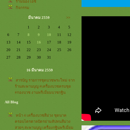
ร้านน้องไอซ์
กิจกรรม
มีนาคม 2559
>>
1
2
3
4
5
6
7
8
9
10
11
12
13
14
15
16
17
18
19
20
21
22
23
24
25
26
27
28
29
30
31
16 มีนาคม 2559
สารบัญ รายการชุดบวชพระใหม่ จาก
ร้านสะพานบุญ #เครื่องบวชครบชุด
#กองบวช งานพรีเมี่ยมบวชกฐิน
All Blog
หน้า 4 เครื่องบวชสีม่วง ชุดนาค
ครอบไตรตาลปัตรย่ามสัปทนสีม่วง
สวยๆ สะพานบุญ เครื่องกฐินพรีเมี่ยม