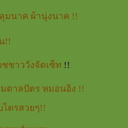
ลุมนาค ผ้านุ่งนาค !!
น!!
วชชาววังจัดเซ็ท
!!
ามตาลปัตร หมอนอิง !!
บไตรสวยๆ!!