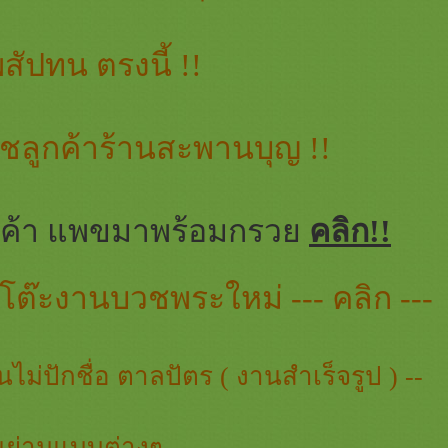
ัปทน ตรงนี้ !!
วชลูกค้าร้านสะพานบุญ !!
ค้า แพขมาพร้อมกรว
คลิก!!
ัดโต๊ะงานบวชพระใหม่ --- คลิก ---
ม่ปักชื่อ ตาลปัตร ( งานสำเร็จรูป ) --
ย่ามแบบต่างๆ --