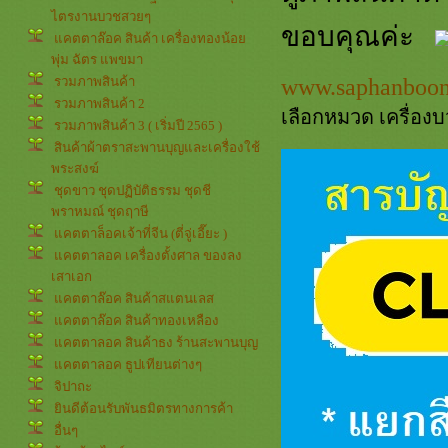
ไตรงานบวชสวยๆ
ขอบคุณค่ะ
คตตาล๊อค สินค้า เครื่องทองน้อ
พุ่ม ฉัตร แพขมา
www.saphanboo
รวมภาพสินค้า
รวมภาพสินค้า 2
เลือกหมวด เครื่องบ
รวมภาพสินค้า 3 ( เริ่มปี 2565 )
สินค้าผ้าตราสะพานบุญและเครื่องใช้
พระสงฆ์
ชุดขาว ชุดปฏิบัติธรรม ชุดชี
พราหมณ์ ชุดฤาษี
คตตาล็อคเจ้าที่จีน (ตี่จู่เอี๊ยะ )
คตตาลอค เครื่องตั้งศาล ของลง
เสาเอก
คตตาล๊อค สินค้าสแตนเลส
คตตาล๊อค สินค้าทองเหลือง
คตตาลอค สินค้าธง ร้านสะพานบุญ
คตตาลอค ธูปเทียนต่างๆ
จิปาถะ
ินดีต้อนรับพันธมิตรทางการค้า
อื่นๆ