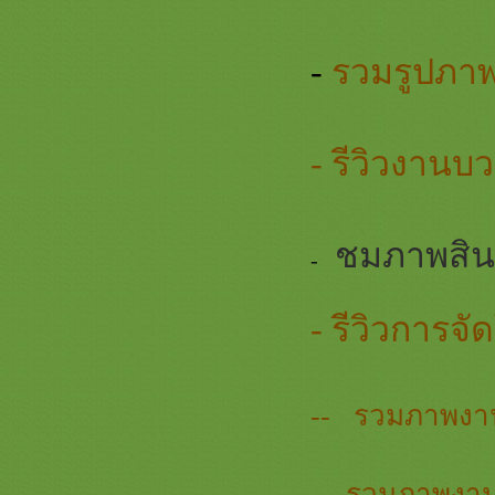
อุปัชฌาย์ #ตาลปัตรกฐิน
รวมภาพสินค้า สีแดง 2 ชุดบวชพระ
หม่สีแดง ยกขบวนความสวยสีแดง
-
รวมรูปภาพส
รงฤทธิ์ ตาลปัตรสีแดง
รีวิวร่มโพกฐิน สะพานบุญ 089-
6891465 ( หน้า 2 ) #พุ่มกฐิน #ต้นกฐิน
- รีวิวงานบ
#เจ้าภาพกฐิน #งานทอดกฐินสามัคคี
รวมภาพงานปักย่าม ตาลปัตรสวยๆ
สัปทนสวยๆ หมอนอิง 2563
รวมภาพงานสีทอง 3 ( งานบวช ทอด
ชมภาพสิน
กฐิน สวยๆ สีทอง ) ชุดกฐินพรีเมี่ยม
-
เครื่องบวชพรีเมี่ยม สังฆทานหรูๆ
เครื่องใช้พระสงฆ์ หมวด ที่นอน
- รีวิวการจ
หมอน มุ้ง เสื่อ ผ้าห่ม สะพานบุญ
*** ราคาเสื้อคลุมนาคสวยๆ ผ้านุ่ง
นาค งามๆ ร้านสะพานบุญรามอินทรา
089-6891465ชุดบวชพรีเมี่ยม
-- รวมภาพงานไ
ร่มโพเงินโพทอง กฐิน สะพานบุญ พุ่ม
กฐินสวยๆ @saphanboon109
สินค้าสวยๆ สั่งทำ สีน้ำเงิน ตาลปัตร
่าม สัปทน หมอนอิง สะพานบุญ
-- รวมภาพงาน