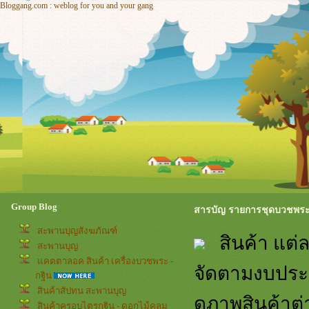
Bloggang.com : weblog for you and your gang
Group Blog
สารบัญ รายการชุดบวชพระใ
สะพานบุญสังฆภัณฑ์
สินค้า แต่
สะพานบุญ
คตตาลอค สินค้า เครื่องบวชพระ -
จัดตามงบประม
กฐิน
สินค้าสัปทน สะพานบุญ
ดูภาพสินค้าต
สินค้าครอบไตรกฐิน - ดอกไม้คลุม