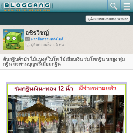
อชิรวิชญ์
ฝากข้อความหลังไมค์
ผู้ติดตามบล็อก : 5 คน
ต้นกฐินผ้าป่า ไม้แบงค์ใบโพ ไม้เสียบเงิน ร่มโพกฐิน นกยูง พุ่ม
กฐิน สะพานบุญพรีเมี่ยมกฐิน