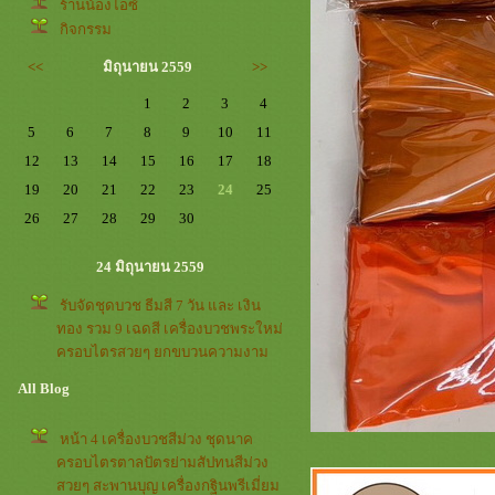
ร้านน้องไอซ์
กิจกรรม
<<
มิถุนายน 2559
>>
1
2
3
4
5
6
7
8
9
10
11
12
13
14
15
16
17
18
19
20
21
22
23
24
25
26
27
28
29
30
24 มิถุนายน 2559
รับจัดชุดบวช ธีมสี 7 วัน และ เงิน
ทอง รวม 9 เฉดสี เครื่องบวชพระใหม่
ครอบไตรสวยๆ ยกขบวนความงาม
All Blog
หน้า 4 เครื่องบวชสีม่วง ชุดนาค
ครอบไตรตาลปัตรย่ามสัปทนสีม่วง
สวยๆ สะพานบุญ เครื่องกฐินพรีเมี่ยม