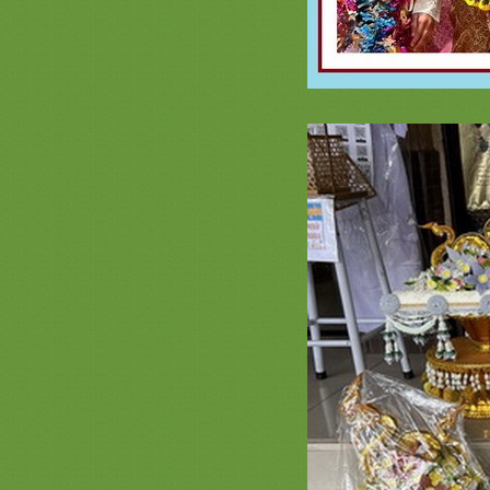
อุปัชฌาย์ #ตาลปัตรกฐิน
รวมภาพสินค้า สีแดง 2 ชุดบวชพระ
หม่สีแดง ยกขบวนความสวยสีแดง
รงฤทธิ์ ตาลปัตรสีแดง
รีวิวร่มโพกฐิน สะพานบุญ 089-
6891465 ( หน้า 2 ) #พุ่มกฐิน #ต้นกฐิน
#เจ้าภาพกฐิน #งานทอดกฐินสามัคคี
รวมภาพงานปักย่าม ตาลปัตรสวยๆ
สัปทนสวยๆ หมอนอิง 2563
รวมภาพงานสีทอง 3 ( งานบวช ทอด
กฐิน สวยๆ สีทอง ) ชุดกฐินพรีเมี่ยม
เครื่องบวชพรีเมี่ยม สังฆทานหรูๆ
เครื่องใช้พระสงฆ์ หมวด ที่นอน
หมอน มุ้ง เสื่อ ผ้าห่ม สะพานบุญ
*** ราคาเสื้อคลุมนาคสวยๆ ผ้านุ่ง
นาค งามๆ ร้านสะพานบุญรามอินทรา
089-6891465ชุดบวชพรีเมี่ยม
ร่มโพเงินโพทอง กฐิน สะพานบุญ พุ่ม
กฐินสวยๆ @saphanboon109
สินค้าสวยๆ สั่งทำ สีน้ำเงิน ตาลปัตร
่าม สัปทน หมอนอิง สะพานบุญ