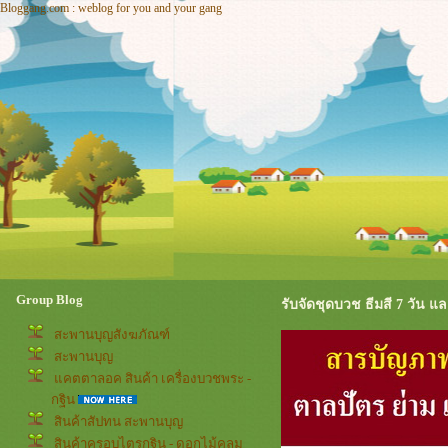
Bloggang.com : weblog for you and your gang
Group Blog
รับจัดชุดบวช ธีมสี 7 วัน
สะพานบุญสังฆภัณฑ์
สะพานบุญ
คตตาลอค สินค้า เครื่องบวชพระ -
กฐิน
สินค้าสัปทน สะพานบุญ
สินค้าครอบไตรกฐิน - ดอกไม้คลุม