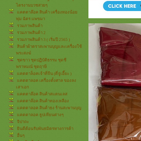
ไตรงานบวชสวยๆ
คตตาล๊อค สินค้า เครื่องทองน้อ
พุ่ม ฉัตร แพขมา
รวมภาพสินค้า
รวมภาพสินค้า 2
รวมภาพสินค้า 3 ( เริ่มปี 2565 )
สินค้าผ้าตราสะพานบุญและเครื่องใช้
พระสงฆ์
ชุดขาว ชุดปฏิบัติธรรม ชุดชี
พราหมณ์ ชุดฤาษี
คตตาล็อคเจ้าที่จีน (ตี่จู่เอี๊ยะ )
คตตาลอค เครื่องตั้งศาล ของลง
เสาเอก
คตตาล๊อค สินค้าสแตนเลส
คตตาล๊อค สินค้าทองเหลือง
คตตาลอค สินค้าธง ร้านสะพานบุญ
คตตาลอค ธูปเทียนต่างๆ
จิปาถะ
ินดีต้อนรับพันธมิตรทางการค้า
อื่นๆ