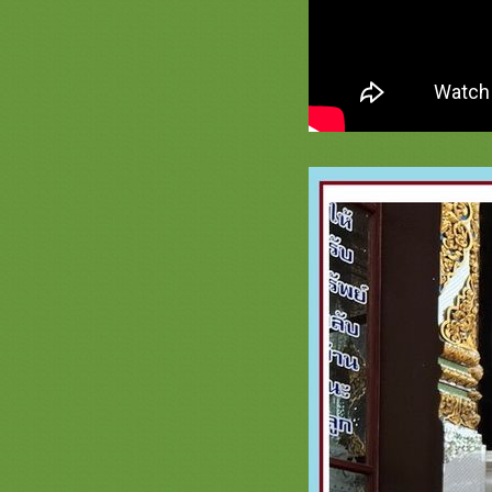
ครอบไตรสวยๆ กรวยบวชสวยๆ ต้น
เทียนงามๆ สะพานบุญ )
รวมสินค้า ตาลปัตร ย่าม สีแดง
เครื่องกฐินบวช สะพานบุญ หน้า 3
เครื่องบวชสีแดงชุดบวช ชุดกฐินพรีเมี่
ม
รวมสีทอง สินค้าเครื่องบวช กฐิน
สวยๆ สะพานบุญ หน้า 8.1 เครื่องบวช
พระใหม่สวยๆงามๆสีทองอลังการ
รวมสีเหลือง หน้า 3 คลิก สะพานบุญ
@saphanboon109 ชุดกฐินพรีเมี่ยม
เครื่องบวชสวยๆ
รวมภาพธีมสีทอง หน้า 7 งานบวช
งานกฐิน ต้นกฐิน พุ่มกฐิน เครื่องบวช
พระใหม่ รับปักตาลปัตรสัปทนงาน
กฐิน
รวมภาพสินค้าสีฟ้า หน้า 3 เครื่องบวช
พระใหม่สีฟ้าสวยๆ ครอบไตรสวยๆ เก
รดพรีเมี่ยมชุดบวชชุดกฐิน
รวมภาพสินค้า สีทอง ชุดบวช กฐิน
สวยๆ สะพานบุญ หน้า 6 ตาลปัตรสี