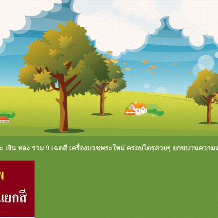
 และ เงิน ทอง รวม 9 เฉดสี เครื่องบวชพระใหม่ ครอบไตรสวยๆ ยกขบวนความ