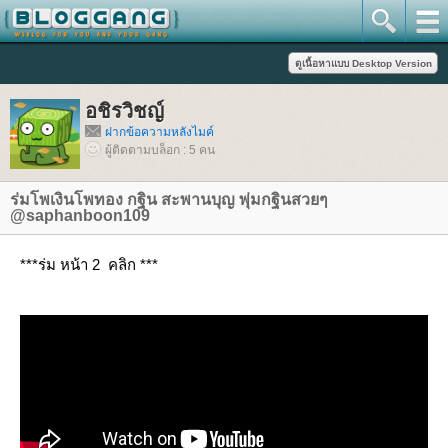
อชิรวิชญ์
ฝากข้อความหลังไมค์
ผู้ติดตามบล็อก : 5 คน
ร่มโพเงินโพทอง กฐิน สะพานบุญ พุ่มกฐินสวยๆ
@saphanboon109
***ร่ม หน้า 2 คลิก ***