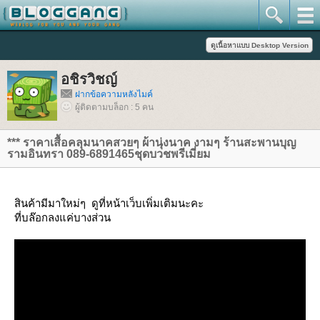
อชิรวิชญ์
ฝากข้อความหลังไมค์
ผู้ติดตามบล็อก : 5 คน
*** ราคาเสื้อคลุมนาคสวยๆ ผ้านุ่งนาค งามๆ ร้านสะพานบุญ
รามอินทรา 089-6891465ชุดบวชพรีเมี่ยม
สินค้ามีมาใหม่ๆ ดูที่หน้าเว็บเพิ่มเติมนะคะ
ที่บล๊อกลงแค่บางส่วน