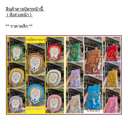
สินค้าตาลปัตรหน้านี้
( สั่งล่วงหน้า )
** ราคาคลิก **