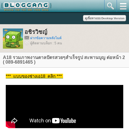
อชิรวิชญ์
ฝากข้อความหลังไมค์
ผู้ติดตามบล็อก : 5 คน
A18 รวมภาพงานตาลปัตรสวยๆสำเร็จรูป สะพานบุญ ต่อหน้า 2
( 089-6891465 )
*** แบบของช่างเอ18 คลิก ***