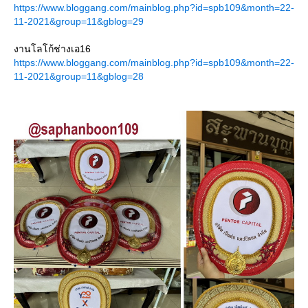
https://www.bloggang.com/mainblog.php?id=spb109&month=22-
11-2021&group=11&gblog=29
งานโลโก้ช่างเอ16
https://www.bloggang.com/mainblog.php?id=spb109&month=22-
11-2021&group=11&gblog=28