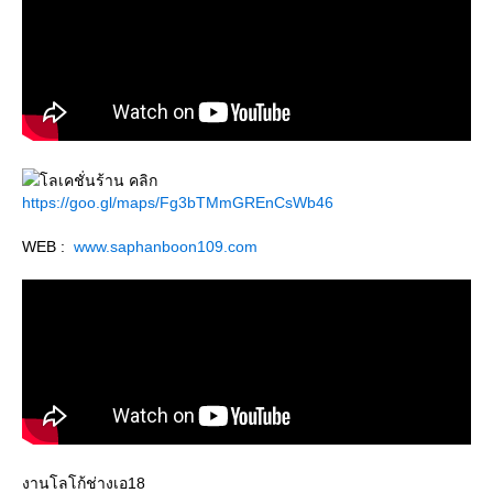
ลเคชั่นร้าน คลิก
https://goo.gl/maps/Fg3bTMmGREnCsWb46
WEB :
www.saphanboon109.com
งานโลโก้ช่างเอ18