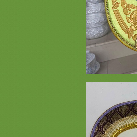
รวมรูปย่าม หน้า 2 สะพานบุญ 089-
6891465 ย่ามพระ รับปักชื่องานบวช
งานกฐิน งานโลโก้บริษัท งานทำบุญ
A18 รวมภาพงานตาลปัตรสวยๆ
สำเร็จรูป สะพานบุญ ต่อหน้า 2 ( 089-
6891465 )
รวมภาพ ย่ามพระ ตาลปัตรสวยๆ ลา
พระพุทธเจ้า และสินค้าลายพระ หน้า
2
รวมภาพสินค้างานสั่งทำพิเศษ งาน
ลโก้ บริษัท หน่วยงาน - ย่าม ตาลปัตร
หมอนอิง สัปทน แบบต่างๆ สะพานบุญ
รวมภาพธีมดอกบัว หน้า 2 ตาลปัตร
ลายดอกบัว
รวมภาพธรรมจักร หน้า 2 ครอบไตร
ธรรมจักร ต้นกฐินธรรมจักร ตาลปัตร
่าม เครื่องกฐินธงธรรมจักรสวยๆ
(หน้า 2) รวมภาพตาลปัตรงาน
อวมงคล พัดประดิษฐ์ปริศนาธรรม
ตาลปัตรงานศพ
รวมภาพงานไม้สวยๆ ประดับกองกฐิน
พุ่มกฐิน ต้นกฐิน หน้า 2