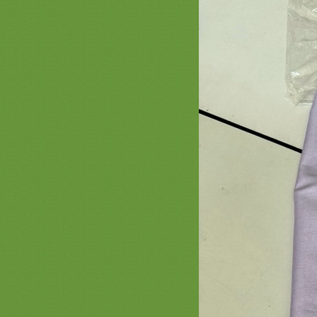
@saphanboon109
ปี2563 รวมภาพธีมพญานาคหน้า1
สะพานบุญ 089-6891465 ครอบไตร
พญานาค ตาลปัตรพญานาค ย่ามลา
พญานาค และอื่นๆ
การจัดตั้งโต๊ะ งานบวชพระใหม่ /
กฐิน จากลูกค้าร้านสะพานบุญ
รามอินทรา
ขนาดโต๊ะยอด ตั่งไม้สัก ฐานรองพระ
ต๊ะวางพระพุทธรูป สะพานบุญ
@saphanboon109
รีวิวการจัดสังฆทานถุงตาข่า
สะพานบุญ ไลน์ : @saphanboon109
รวมภาพธรรมจักร หน้า 1 ครอบไตร
ธรรมจักรสวยๆ สัปทนงามๆ ย่ามพระ
ตาลปัตร รับงานปักชื่อ
รวมภาพธีมดอกบัว - งานบัวศิลปาชีพ
สะพานบุญ หน้า 1 ครอบไตรดอกบัว
สวยๆ เครื่องบวชพระสวยๆ กฐินสวยๆ
รวมภาพงานไม้สวยๆ ประดับกองกฐิน
พุ่มกฐิน ต้นกฐิน สะพานบุญ 089-