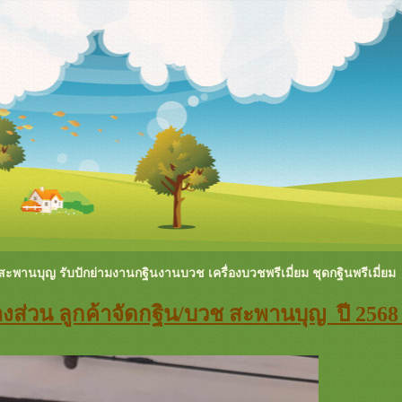
ะพานบุญ รับปักย่ามงานกฐินงานบวช เครื่องบวชพรีเมี่ยม ชุดกฐินพรีเมี่ยม
างส่วน ลูกค้าจัดกฐิน/บวช สะพานบุญ ปี 256