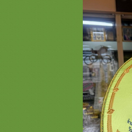
ตาลปัตร รูปพระพุทธเจ้า พระประจำ
วันเกิด สะพานบุญ
สินค้า ธีมดอกบัว ( ต่อ ) สะพานบุญ
หน้า 3 ครอบไตร ตามปัตรรูปดอกบัว
่ามลายดอกบัว
ธีมพญานาค หน้า 3 ตาลปัตร ย่าม
หมอนอิง ครอบไตร ลายพญานาค
สะพานบุญ
ธีมธรรมจักร หน้า 3 สะพานบุญ
สัปทนสวยๆ รับปักชื่อตาลปัตร ย่าม
หมอนอิง งานสวยๆงานดีคุณภาพ
รวมภาพสินค้า ธีมนกยูงกฐิน ต้นกฐิน
นกยูง หน้า 3 สะพานบุญ ครอบไตร
กฐินสวยๆ งานชาววัง รับปักชื่อ
ตาลปัตร
สินค้าเซรามิกส์ กระเบื้อง แก้ว ของ
ตกได้ ขนาดแจกันมุก ลุ้งลอยอังคาร
หน้า 2 ( ตอน31.1 ) สะพานบุญ
รวมภาพงานตาลปัตรสำเร็จรูป
ตาลปัตรกฐิน สะพานบุญ ต่อหน้า 3 -
0896891465