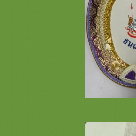
รวมภาพสินค้า ธีมพญานาค หน้า 2
เครื่องบวชพรีเมี่ยม ครอบไตรพรีเมี่
ม กฐินไฮโซ
รวมภาพสินค้า นกยูง หน้า 2 ครอบ
ไตรกฐินสวยๆ เครื่องบวชพระใหม่
ครบชุดสวยๆ กองบวชงามๆ ตาลปัตร
่ามสัปทน
รวมภาพอาสนะแบบต่างๆ สะพานบุญ
ปรดสั่งล่วงหน้า 089-6891465
รวมภาพสินค้าย่ามพระสวยๆ แบบ
ต่างๆ สะพานบุญรามอินทรา
รวมภาพตาลปัตรสวยๆ งานสำเร็จรูป
ร้านสะพานบุญ 089-6891465
งานพระประดับพลอยสวารอฟสกี้
คริสตัล สะพานบุญ รามอินทรา 089-
6891465
รวมภาพ ย่ามพระ ตาลปัตรสวยๆ ลา
พระพุทธเจ้า และสินค้าลายพระ
สะพานบุญ
รีวิวการจัดโต๊ะ ชุดบวชพระใหม่ /
กฐิน หน้า 2 สะพานบุญ