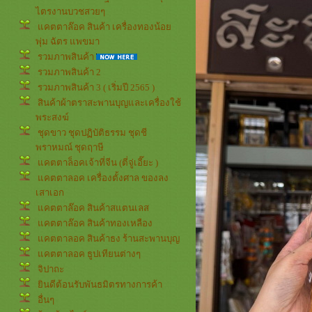
ไตรงานบวชสวยๆ
คตตาล๊อค สินค้า เครื่องทองน้อ
พุ่ม ฉัตร แพขมา
รวมภาพสินค้า
รวมภาพสินค้า 2
รวมภาพสินค้า 3 ( เริ่มปี 2565 )
สินค้าผ้าตราสะพานบุญและเครื่องใช้
พระสงฆ์
ชุดขาว ชุดปฏิบัติธรรม ชุดชี
พราหมณ์ ชุดฤาษี
คตตาล็อคเจ้าที่จีน (ตี่จู่เอี๊ยะ )
คตตาลอค เครื่องตั้งศาล ของลง
เสาเอก
คตตาล๊อค สินค้าสแตนเลส
คตตาล๊อค สินค้าทองเหลือง
คตตาลอค สินค้าธง ร้านสะพานบุญ
คตตาลอค ธูปเทียนต่างๆ
จิปาถะ
ินดีต้อนรับพันธมิตรทางการค้า
อื่นๆ