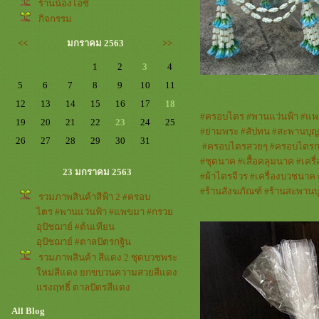
ร้านน้องไอซ์
กิจกรรม
<<
มกราคม 2563
>>
1
2
3
4
5
6
7
8
9
10
11
12
13
14
15
16
17
18
#
ครอบไตร
#
พานแว่นฟ้า
#
พ
19
20
21
22
23
24
25
#
่ามพระ
#
สัปทน
#
สะพานบุญช
26
27
28
29
30
31
#
ครอบไตรสวยๆ
#
ครอบไตรก
#
ชุดนาค
#
เสื้อคลุมนาค
#
เคร
23 มกราคม 2563
#
ผ้าไตรจีวร
#
เครื่องบวชนาค
#
ร้านสังฆภัณฑ์
#
ร้านสะพานบ
รวมภาพสินค้าสีฟ้า 2 #ครอบ
ไตร #พานแว่นฟ้า #แพขมา #กรว
อุปัชฌาย์ #ต้นเทียน
อุปัชฌาย์ #ตาลปัตรกฐิน
รวมภาพสินค้า สีแดง 2 ชุดบวชพระ
หม่สีแดง ยกขบวนความสวยสีแดง
รงฤทธิ์ ตาลปัตรสีแดง
All Blog