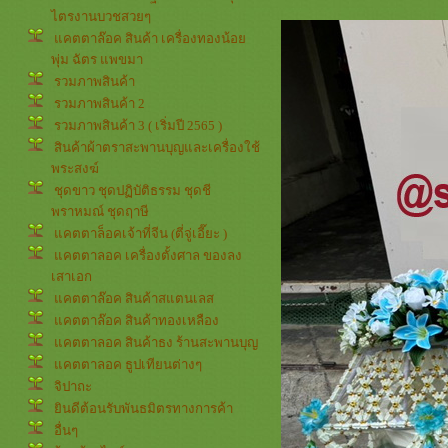
ไตรงานบวชสวยๆ
คตตาล๊อค สินค้า เครื่องทองน้อ
พุ่ม ฉัตร แพขมา
รวมภาพสินค้า
รวมภาพสินค้า 2
รวมภาพสินค้า 3 ( เริ่มปี 2565 )
สินค้าผ้าตราสะพานบุญและเครื่องใช้
พระสงฆ์
ชุดขาว ชุดปฏิบัติธรรม ชุดชี
พราหมณ์ ชุดฤาษี
คตตาล็อคเจ้าที่จีน (ตี่จู่เอี๊ยะ )
คตตาลอค เครื่องตั้งศาล ของลง
เสาเอก
คตตาล๊อค สินค้าสแตนเลส
คตตาล๊อค สินค้าทองเหลือง
คตตาลอค สินค้าธง ร้านสะพานบุญ
คตตาลอค ธูปเทียนต่างๆ
จิปาถะ
ินดีต้อนรับพันธมิตรทางการค้า
อื่นๆ