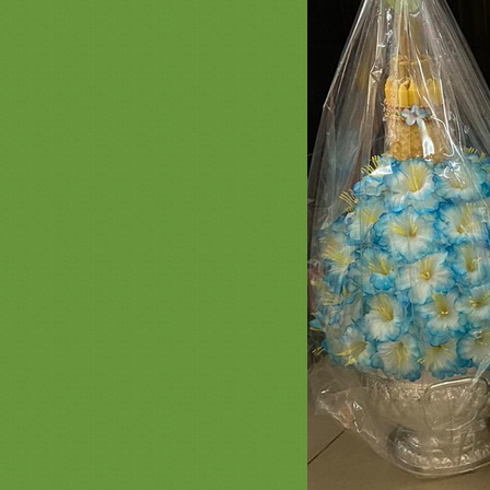
พระใหม่ร้านนี้เลย สวยดีคุ้มแน่นอน
รวมภาพสินค้าสีฟ้า 2 #ครอบ
ไตร #พานแว่นฟ้า #แพขมา #กรว
อุปัชฌาย์ #ต้นเทียน
อุปัชฌาย์ #ตาลปัตรกฐิน
รวมภาพสินค้า สีแดง 2 ชุดบวชพระ
หม่สีแดง ยกขบวนความสวยสีแดง
รงฤทธิ์ ตาลปัตรสีแดง
รีวิวร่มโพกฐิน สะพานบุญ 089-
6891465 ( หน้า 2 ) #พุ่มกฐิน #ต้นกฐิน
#เจ้าภาพกฐิน #งานทอดกฐินสามัคคี
รวมภาพงานปักย่าม ตาลปัตรสวยๆ
สัปทนสวยๆ หมอนอิง 2563
รวมภาพงานสีทอง 3 ( งานบวช ทอด
กฐิน สวยๆ สีทอง ) ชุดกฐินพรีเมี่ยม
เครื่องบวชพรีเมี่ยม สังฆทานหรูๆ
เครื่องใช้พระสงฆ์ หมวด ที่นอน
หมอน มุ้ง เสื่อ ผ้าห่ม สะพานบุญ
*** ราคาเสื้อคลุมนาคสวยๆ ผ้านุ่ง
นาค งามๆ ร้านสะพานบุญรามอินทรา
089-6891465ชุดบวชพรีเมี่ยม