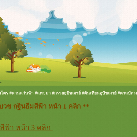
บไตร #พานแว่นฟ้า #แพขมา #กรวยอุปัชฌาย์ #ต้นเทียนอุปัชฌาย์ #ตาลปัตร
วช กฐินธีมสีฟ้า หน้า 1 คลิก **
สีฟ้า หน้า 3 คลิก