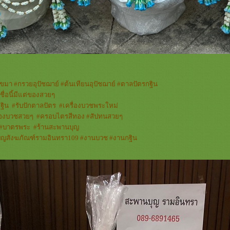
ขมา
#
กรวยอุปัชฌาย์
#
ต้นเทียนอุปัชฌาย์
#
ตาลปัตรกฐิน
ื่อนี้มีแต่ของสวยๆ
ฐิน
#
รับปักตาลปัตร
#
เครื่องบวชพระใหม่
ื่องบวชสวยๆ
#
ครอบไตรสีทอง
#
สัปทนสวยๆ
#
บาตรพระ
#
ร้านสะพานบุญ
ุญสังฆภัณฑ์รามอินทรา109
#
งานบวช
#
งานกฐิน