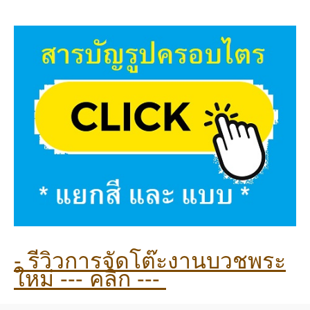
- รีวิวการจัดโต๊ะงานบวชพระ
หม่ --- คลิก ---