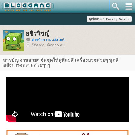
อชิรวิชญ์
ฝากข้อความหลังไมค์
ผู้ติดตามบล็อก : 5 คน
สารบัญ งานสวยๆ จัดชุดให้ดูทีละสี เครื่องบวชสวยๆ ทุกสี
อลังการงดงามสวยๆๆๆ