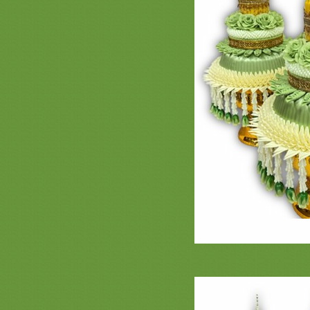
ครอบไตรสวยๆ กรวยบวชสวยๆ ต้น
เทียนงามๆ สะพานบุญ )
รวมสินค้า ตาลปัตร ย่าม สีแดง
เครื่องกฐินบวช สะพานบุญ หน้า 3
เครื่องบวชสีแดงชุดบวช ชุดกฐินพรีเมี่
ม
รวมสีทอง สินค้าเครื่องบวช กฐิน
สวยๆ สะพานบุญ หน้า 8.1 เครื่องบวช
พระใหม่สวยๆงามๆสีทองอลังการ
รวมสีเหลือง หน้า 3 คลิก สะพานบุญ
@saphanboon109 ชุดกฐินพรีเมี่ยม
เครื่องบวชสวยๆ
รวมภาพธีมสีทอง หน้า 7 งานบวช
งานกฐิน ต้นกฐิน พุ่มกฐิน เครื่องบวช
พระใหม่ รับปักตาลปัตรสัปทนงาน
กฐิน
รวมภาพสินค้าสีฟ้า หน้า 3 เครื่องบวช
พระใหม่สีฟ้าสวยๆ ครอบไตรสวยๆ เก
รดพรีเมี่ยมชุดบวชชุดกฐิน
รวมภาพสินค้า สีทอง ชุดบวช กฐิน
สวยๆ สะพานบุญ หน้า 6 ตาลปัตรสี