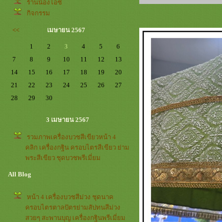
ร้านน้องไอซ์
กิจกรรม
<<
เมษายน 2567
1
2
3
4
5
6
7
8
9
10
11
12
13
14
15
16
17
18
19
20
21
22
23
24
25
26
27
28
29
30
3 เมษายน 2567
รวมภาพเครื่องบวชสีเขียวหน้า 4
คลิก เครื่องกฐิน ครอบไตรสีเขียว ย่าม
พระสีเขียว ชุดบวชพรีเมี่ยม
All Blog
หน้า 4 เครื่องบวชสีม่วง ชุดนาค
ครอบไตรตาลปัตรย่ามสัปทนสีม่วง
สวยๆ สะพานบุญ เครื่องกฐินพรีเมี่ยม