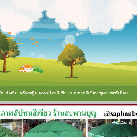
า 4 คลิก เครื่องกฐิน ครอบไตรสีเขียว ย่ามพระสีเขียว ชุดบวชพรีเมี่ยม