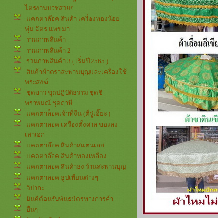
ไตรงานบวชสวยๆ
คตตาล๊อค สินค้า เครื่องทองน้อ
พุ่ม ฉัตร แพขมา
รวมภาพสินค้า
รวมภาพสินค้า 2
รวมภาพสินค้า 3 ( เริ่มปี 2565 )
สินค้าผ้าตราสะพานบุญและเครื่องใช้
พระสงฆ์
ชุดขาว ชุดปฏิบัติธรรม ชุดชี
พราหมณ์ ชุดฤาษี
คตตาล็อคเจ้าที่จีน (ตี่จู่เอี๊ยะ )
คตตาลอค เครื่องตั้งศาล ของลง
เสาเอก
คตตาล๊อค สินค้าสแตนเลส
คตตาล๊อค สินค้าทองเหลือง
คตตาลอค สินค้าธง ร้านสะพานบุญ
คตตาลอค ธูปเทียนต่างๆ
จิปาถะ
ินดีต้อนรับพันธมิตรทางการค้า
อื่นๆ