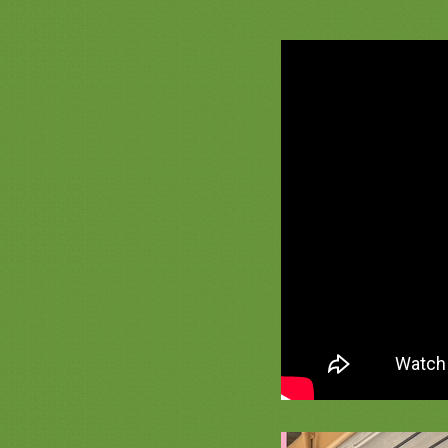
อุปัชฌาย์ #ตาลปัตรกฐิน
รวมภาพสินค้า สีแดง 2 ชุดบวชพระ
หม่สีแดง ยกขบวนความสวยสีแดง
รงฤทธิ์ ตาลปัตรสีแดง
รีวิวร่มโพกฐิน สะพานบุญ 089-
6891465 ( หน้า 2 ) #พุ่มกฐิน #ต้นกฐิน
#เจ้าภาพกฐิน #งานทอดกฐินสามัคคี
รวมภาพงานปักย่าม ตาลปัตรสวยๆ
สัปทนสวยๆ หมอนอิง 2563
รวมภาพงานสีทอง 3 ( งานบวช ทอด
กฐิน สวยๆ สีทอง ) ชุดกฐินพรีเมี่ยม
เครื่องบวชพรีเมี่ยม สังฆทานหรูๆ
เครื่องใช้พระสงฆ์ หมวด ที่นอน
หมอน มุ้ง เสื่อ ผ้าห่ม สะพานบุญ
*** ราคาเสื้อคลุมนาคสวยๆ ผ้านุ่ง
นาค งามๆ ร้านสะพานบุญรามอินทรา
089-6891465ชุดบวชพรีเมี่ยม
ร่มโพเงินโพทอง กฐิน สะพานบุญ พุ่ม
กฐินสวยๆ @saphanboon109
สินค้าสวยๆ สั่งทำ สีน้ำเงิน ตาลปัตร
่าม สัปทน หมอนอิง สะพานบุญ