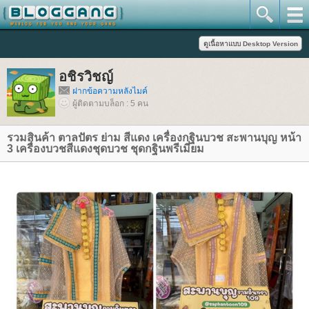
อชิรวิชญ์
ฝากข้อความหลังไมค์
ผู้ติดตามบล็อก : 5 คน
รวมสินค้า ตาลปัตร ย่าม สีแดง เครื่องกฐินบวช สะพานบุญ หน้า
3 เครื่องบวชสีแดงชุดบวช ชุดกฐินพรีเมี่ยม