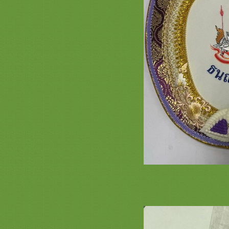
รวมภาพสินค้า ธีมพญานาค หน้า 2
เครื่องบวชพรีเมี่ยม ครอบไตรพรีเมี่
ม กฐินไฮโซ
รวมภาพสินค้า นกยูง หน้า 2 ครอบ
ไตรกฐินสวยๆ เครื่องบวชพระใหม่
ครบชุดสวยๆ กองบวชงามๆ ตาลปัตร
่ามสัปทน
รวมภาพอาสนะแบบต่างๆ สะพานบุญ
ปรดสั่งล่วงหน้า 089-6891465
รวมภาพสินค้าย่ามพระสวยๆ แบบ
ต่างๆ สะพานบุญรามอินทรา
รวมภาพตาลปัตรสวยๆ งานสำเร็จรูป
ร้านสะพานบุญ 089-6891465
งานพระประดับพลอยสวารอฟสกี้
คริสตัล สะพานบุญ รามอินทรา 089-
6891465
รวมภาพ ย่ามพระ ตาลปัตรสวยๆ ลา
พระพุทธเจ้า และสินค้าลายพระ
สะพานบุญ
รีวิวการจัดโต๊ะ ชุดบวชพระใหม่ /
กฐิน หน้า 2 สะพานบุญ