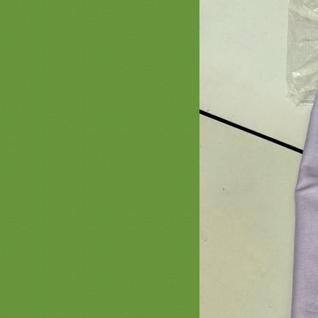
@saphanboon109
ปี2563 รวมภาพธีมพญานาคหน้า1
สะพานบุญ 089-6891465 ครอบไตร
พญานาค ตาลปัตรพญานาค ย่ามลา
พญานาค และอื่นๆ
การจัดตั้งโต๊ะ งานบวชพระใหม่ /
กฐิน จากลูกค้าร้านสะพานบุญ
รามอินทรา
ขนาดโต๊ะยอด ตั่งไม้สัก ฐานรองพระ
ต๊ะวางพระพุทธรูป สะพานบุญ
@saphanboon109
รีวิวการจัดสังฆทานถุงตาข่า
สะพานบุญ ไลน์ : @saphanboon109
รวมภาพธรรมจักร หน้า 1 ครอบไตร
ธรรมจักรสวยๆ สัปทนงามๆ ย่ามพระ
ตาลปัตร รับงานปักชื่อ
รวมภาพธีมดอกบัว - งานบัวศิลปาชีพ
สะพานบุญ หน้า 1 ครอบไตรดอกบัว
สวยๆ เครื่องบวชพระสวยๆ กฐินสวยๆ
รวมภาพงานไม้สวยๆ ประดับกองกฐิน
พุ่มกฐิน ต้นกฐิน สะพานบุญ 089-