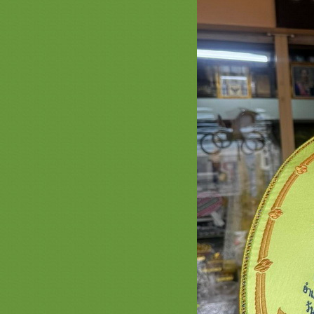
ตาลปัตร รูปพระพุทธเจ้า พระประจำ
วันเกิด สะพานบุญ
สินค้า ธีมดอกบัว ( ต่อ ) สะพานบุญ
หน้า 3 ครอบไตร ตามปัตรรูปดอกบัว
่ามลายดอกบัว
ธีมพญานาค หน้า 3 ตาลปัตร ย่าม
หมอนอิง ครอบไตร ลายพญานาค
สะพานบุญ
ธีมธรรมจักร หน้า 3 สะพานบุญ
สัปทนสวยๆ รับปักชื่อตาลปัตร ย่าม
หมอนอิง งานสวยๆงานดีคุณภาพ
รวมภาพสินค้า ธีมนกยูงกฐิน ต้นกฐิน
นกยูง หน้า 3 สะพานบุญ ครอบไตร
กฐินสวยๆ งานชาววัง รับปักชื่อ
ตาลปัตร
สินค้าเซรามิกส์ กระเบื้อง แก้ว ของ
ตกได้ ขนาดแจกันมุก ลุ้งลอยอังคาร
หน้า 2 ( ตอน31.1 ) สะพานบุญ
รวมภาพงานตาลปัตรสำเร็จรูป
ตาลปัตรกฐิน สะพานบุญ ต่อหน้า 3 -
0896891465