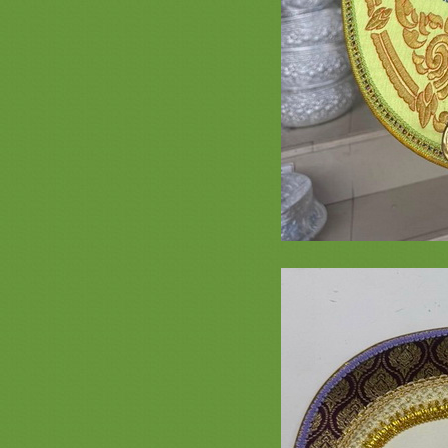
รวมรูปย่าม หน้า 2 สะพานบุญ 089-
6891465 ย่ามพระ รับปักชื่องานบวช
งานกฐิน งานโลโก้บริษัท งานทำบุญ
A18 รวมภาพงานตาลปัตรสวยๆ
สำเร็จรูป สะพานบุญ ต่อหน้า 2 ( 089-
6891465 )
รวมภาพ ย่ามพระ ตาลปัตรสวยๆ ลา
พระพุทธเจ้า และสินค้าลายพระ หน้า
2
รวมภาพสินค้างานสั่งทำพิเศษ งาน
ลโก้ บริษัท หน่วยงาน - ย่าม ตาลปัตร
หมอนอิง สัปทน แบบต่างๆ สะพานบุญ
รวมภาพธีมดอกบัว หน้า 2 ตาลปัตร
ลายดอกบัว
รวมภาพธรรมจักร หน้า 2 ครอบไตร
ธรรมจักร ต้นกฐินธรรมจักร ตาลปัตร
่าม เครื่องกฐินธงธรรมจักรสวยๆ
(หน้า 2) รวมภาพตาลปัตรงาน
อวมงคล พัดประดิษฐ์ปริศนาธรรม
ตาลปัตรงานศพ
รวมภาพงานไม้สวยๆ ประดับกองกฐิน
พุ่มกฐิน ต้นกฐิน หน้า 2