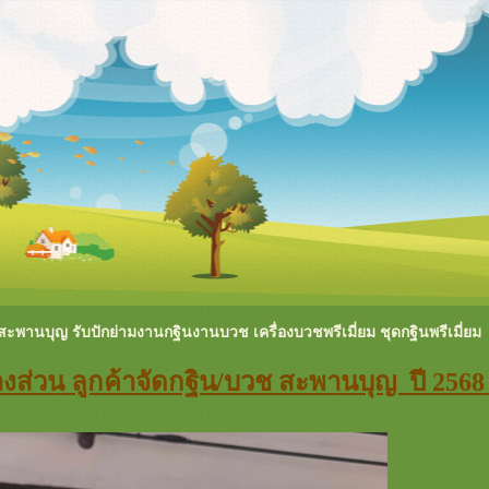
ะพานบุญ รับปักย่ามงานกฐินงานบวช เครื่องบวชพรีเมี่ยม ชุดกฐินพรีเมี่ยม
างส่วน ลูกค้าจัดกฐิน/บวช สะพานบุญ ปี 256