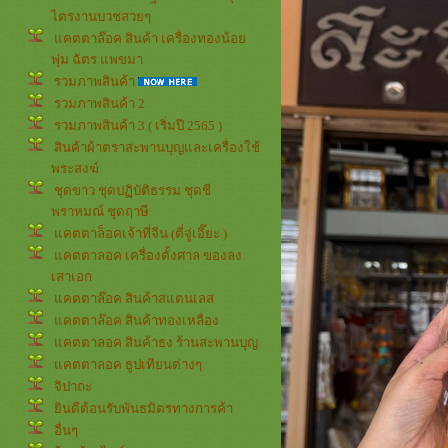
ไตรงานบวชสวยๆ
คตตาล๊อค สินค้า เครื่องทองน้อ
พุ่ม ฉัตร แพขมา
รวมภาพสินค้า
รวมภาพสินค้า 2
รวมภาพสินค้า 3 ( เริ่มปี 2565 )
สินค้าผ้าตราสะพานบุญและเครื่องใช้
พระสงฆ์
ชุดขาว ชุดปฏิบัติธรรม ชุดชี
พราหมณ์ ชุดฤาษี
คตตาล็อคเจ้าที่จีน (ตี่จู่เอี๊ยะ )
คตตาลอค เครื่องตั้งศาล ของลง
เสาเอก
คตตาล๊อค สินค้าสแตนเลส
คตตาล๊อค สินค้าทองเหลือง
คตตาลอค สินค้าธง ร้านสะพานบุญ
คตตาลอค ธูปเทียนต่างๆ
จิปาถะ
ินดีต้อนรับพันธมิตรทางการค้า
อื่นๆ