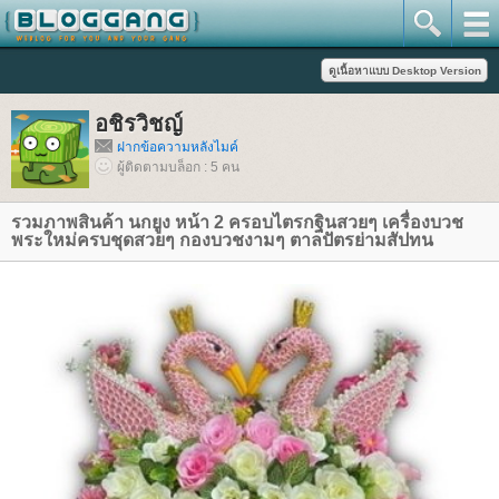
อชิรวิชญ์
ฝากข้อความหลังไมค์
ผู้ติดตามบล็อก : 5 คน
รวมภาพสินค้า นกยูง หน้า 2 ครอบไตรกฐินสวยๆ เครื่องบวช
พระใหม่ครบชุดสวยๆ กองบวชงามๆ ตาลปัตรย่ามสัปทน