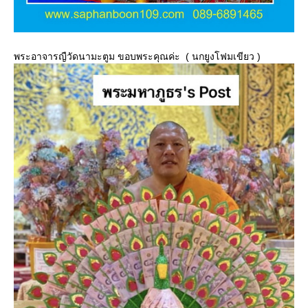
พระอาจารญืวัดนามะตูม ขอบพระคุณค่ะ ( นกยูงโฟมเขียว )