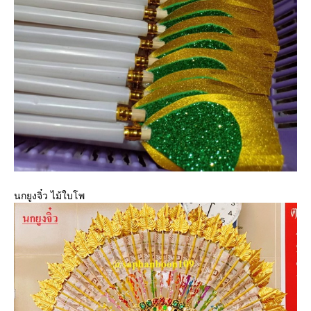
นกยูงจิ๋ว ไม้ใบโพ