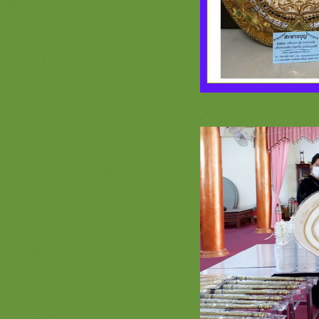
รวมภาพสินค้า ธีมพญานาค หน้า 2
เครื่องบวชพรีเมี่ยม ครอบไตรพรีเมี่
ม กฐินไฮโซ
รวมภาพสินค้า นกยูง หน้า 2 ครอบ
ไตรกฐินสวยๆ เครื่องบวชพระใหม่
ครบชุดสวยๆ กองบวชงามๆ ตาลปัตร
่ามสัปทน
รวมภาพอาสนะแบบต่างๆ สะพานบุญ
ปรดสั่งล่วงหน้า 089-6891465
รวมภาพสินค้าย่ามพระสวยๆ แบบ
ต่างๆ สะพานบุญรามอินทรา
รวมภาพตาลปัตรสวยๆ งานสำเร็จรูป
ร้านสะพานบุญ 089-6891465
งานพระประดับพลอยสวารอฟสกี้
คริสตัล สะพานบุญ รามอินทรา 089-
6891465
รวมภาพ ย่ามพระ ตาลปัตรสวยๆ ลา
พระพุทธเจ้า และสินค้าลายพระ
สะพานบุญ
รีวิวการจัดโต๊ะ ชุดบวชพระใหม่ /
กฐิน หน้า 2 สะพานบุญ