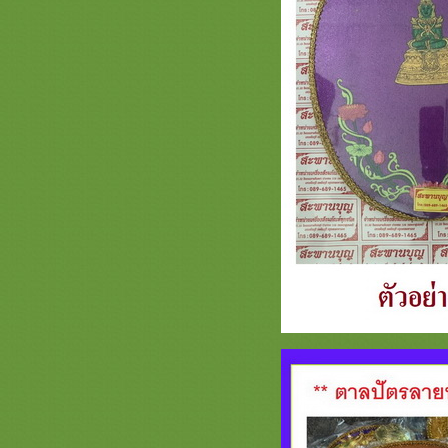
ตาลปัตร รูปพระพุทธเจ้า พระประจำ
วันเกิด สะพานบุญ
สินค้า ธีมดอกบัว ( ต่อ ) สะพานบุญ
หน้า 3 ครอบไตร ตามปัตรรูปดอกบัว
่ามลายดอกบัว
ธีมพญานาค หน้า 3 ตาลปัตร ย่าม
หมอนอิง ครอบไตร ลายพญานาค
สะพานบุญ
ธีมธรรมจักร หน้า 3 สะพานบุญ
สัปทนสวยๆ รับปักชื่อตาลปัตร ย่าม
หมอนอิง งานสวยๆงานดีคุณภาพ
รวมภาพสินค้า ธีมนกยูงกฐิน ต้นกฐิน
นกยูง หน้า 3 สะพานบุญ ครอบไตร
กฐินสวยๆ งานชาววัง รับปักชื่อ
ตาลปัตร
สินค้าเซรามิกส์ กระเบื้อง แก้ว ของ
ตกได้ ขนาดแจกันมุก ลุ้งลอยอังคาร
หน้า 2 ( ตอน31.1 ) สะพานบุญ
รวมภาพงานตาลปัตรสำเร็จรูป
ตาลปัตรกฐิน สะพานบุญ ต่อหน้า 3 -
0896891465