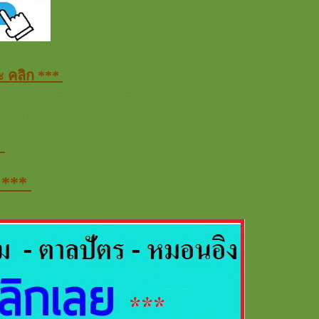
 คลิก ***
*
 ***