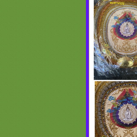
รวมรูปย่าม หน้า 2 สะพานบุญ 089-
6891465 ย่ามพระ รับปักชื่องานบวช
งานกฐิน งานโลโก้บริษัท งานทำบุญ
A18 รวมภาพงานตาลปัตรสวยๆ
สำเร็จรูป สะพานบุญ ต่อหน้า 2 ( 089-
6891465 )
รวมภาพ ย่ามพระ ตาลปัตรสวยๆ ลา
พระพุทธเจ้า และสินค้าลายพระ หน้า
2
รวมภาพสินค้างานสั่งทำพิเศษ งาน
ลโก้ บริษัท หน่วยงาน - ย่าม ตาลปัตร
หมอนอิง สัปทน แบบต่างๆ สะพานบุญ
รวมภาพธีมดอกบัว หน้า 2 ตาลปัตร
ลายดอกบัว
รวมภาพธรรมจักร หน้า 2 ครอบไตร
ธรรมจักร ต้นกฐินธรรมจักร ตาลปัตร
่าม เครื่องกฐินธงธรรมจักรสวยๆ
(หน้า 2) รวมภาพตาลปัตรงาน
อวมงคล พัดประดิษฐ์ปริศนาธรรม
ตาลปัตรงานศพ
รวมภาพงานไม้สวยๆ ประดับกองกฐิน
พุ่มกฐิน ต้นกฐิน หน้า 2