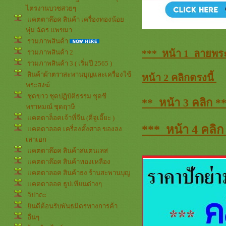
ไตรงานบวชสวยๆ
คตตาล๊อค สินค้า เครื่องทองน้อ
พุ่ม ฉัตร แพขมา
รวมภาพสินค้า
*** หน้า 1 ลายพระ
รวมภาพสินค้า 2
รวมภาพสินค้า 3 ( เริ่มปี 2565 )
สินค้าผ้าตราสะพานบุญและเครื่องใช้
หน้า 2 คลิกตรงนี้
พระสงฆ์
ชุดขาว ชุดปฏิบัติธรรม ชุดชี
** หน้า 3 คลิก *
พราหมณ์ ชุดฤาษี
คตตาล็อคเจ้าที่จีน (ตี่จู่เอี๊ยะ )
*** หน้า 4 คลิก
คตตาลอค เครื่องตั้งศาล ของลง
เสาเอก
คตตาล๊อค สินค้าสแตนเลส
คตตาล๊อค สินค้าทองเหลือง
คตตาลอค สินค้าธง ร้านสะพานบุญ
คตตาลอค ธูปเทียนต่างๆ
จิปาถะ
ินดีต้อนรับพันธมิตรทางการค้า
อื่นๆ