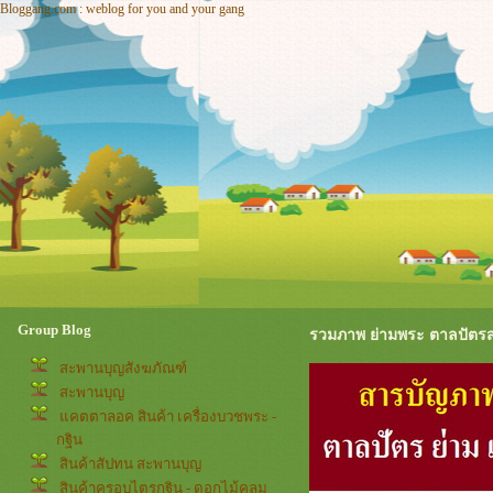
Bloggang.com : weblog for you and your gang
Group Blog
รวมภาพ ย่ามพระ ตาลปัตร
สะพานบุญสังฆภัณฑ์
สะพานบุญ
คตตาลอค สินค้า เครื่องบวชพระ -
กฐิน
สินค้าสัปทน สะพานบุญ
สินค้าครอบไตรกฐิน - ดอกไม้คลุม