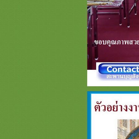
@saphanboon109
ปี2563 รวมภาพธีมพญานาคหน้า1
สะพานบุญ 089-6891465 ครอบไตร
พญานาค ตาลปัตรพญานาค ย่ามลา
พญานาค และอื่นๆ
การจัดตั้งโต๊ะ งานบวชพระใหม่ /
กฐิน จากลูกค้าร้านสะพานบุญ
รามอินทรา
ขนาดโต๊ะยอด ตั่งไม้สัก ฐานรองพระ
ต๊ะวางพระพุทธรูป สะพานบุญ
@saphanboon109
รีวิวการจัดสังฆทานถุงตาข่า
สะพานบุญ ไลน์ : @saphanboon109
รวมภาพธรรมจักร หน้า 1 ครอบไตร
ธรรมจักรสวยๆ สัปทนงามๆ ย่ามพระ
ตาลปัตร รับงานปักชื่อ
รวมภาพธีมดอกบัว - งานบัวศิลปาชีพ
สะพานบุญ หน้า 1 ครอบไตรดอกบัว
สวยๆ เครื่องบวชพระสวยๆ กฐินสวยๆ
รวมภาพงานไม้สวยๆ ประดับกองกฐิน
พุ่มกฐิน ต้นกฐิน สะพานบุญ 089-