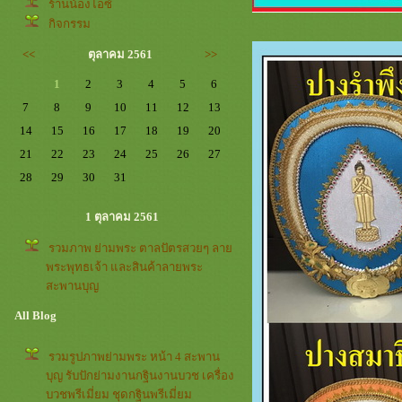
ร้านน้องไอซ์
กิจกรรม
<<
ตุลาคม 2561
>>
1
2
3
4
5
6
7
8
9
10
11
12
13
14
15
16
17
18
19
20
21
22
23
24
25
26
27
28
29
30
31
1 ตุลาคม 2561
รวมภาพ ย่ามพระ ตาลปัตรสวยๆ ลา
พระพุทธเจ้า และสินค้าลายพระ
สะพานบุญ
All Blog
รวมรูปภาพย่ามพระ หน้า 4 สะพาน
บุญ รับปักย่ามงานกฐินงานบวช เครื่อง
บวชพรีเมี่ยม ชุดกฐินพรีเมี่ยม