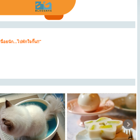
อยนัก...ไปพักใจกั๊น!!"