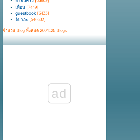
ครอบครัว
[66609]
เพื่อน
[7449]
guestbook
[6433]
จิปาถะ
[546602]
จำนวน Blog ทั้งหมด 2604125 Blogs
ad