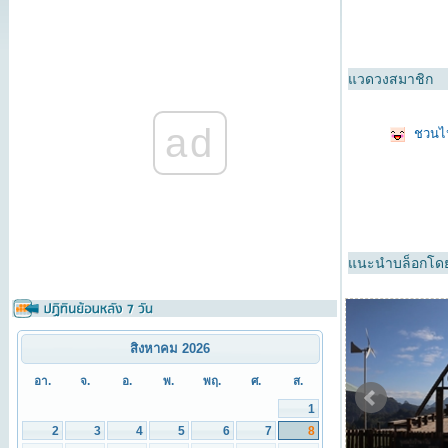
แวดวงสมาชิก
ad
ชวนไป
แนะนำบล็อกโดย