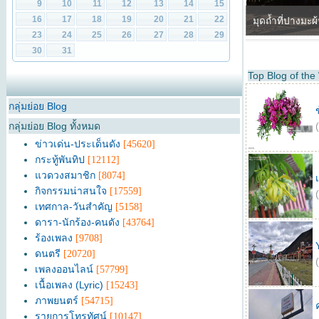
Top Blog of th
กลุ่มย่อย Blog
กลุ่มย่อย Blog ทั้งหมด
ข่าวเด่น-ประเด็นดัง
[45620]
กระทู้พันทิป
[12112]
แวดวงสมาชิก
[8074]
กิจกรรมน่าสนใจ
[17559]
เทศกาล-วันสำคัญ
[5158]
ดารา-นักร้อง-คนดัง
[43764]
ร้องเพลง
[9708]
ดนตรี
[20720]
เพลงออนไลน์
[57799]
เนื้อเพลง (Lyric)
[15243]
ภาพยนตร์
[54715]
รายการโทรทัศน์
[10147]