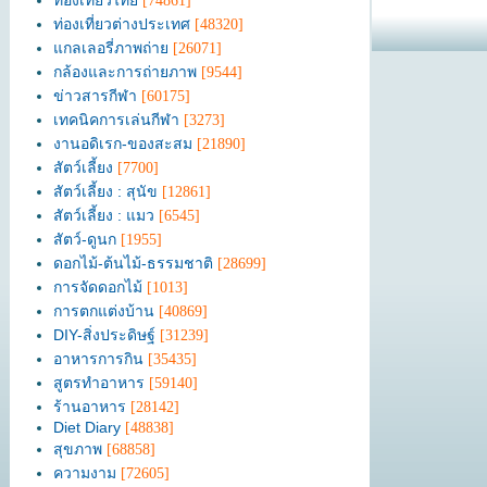
ท่องเที่ยวไทย
[74861]
ท่องเที่ยวต่างประเทศ
[48320]
แกลเลอรี่ภาพถ่าย
[26071]
กล้องและการถ่ายภาพ
[9544]
ข่าวสารกีฬา
[60175]
เทคนิคการเล่นกีฬา
[3273]
งานอดิเรก-ของสะสม
[21890]
สัตว์เลี้ยง
[7700]
สัตว์เลี้ยง : สุนัข
[12861]
สัตว์เลี้ยง : แมว
[6545]
สัตว์-ดูนก
[1955]
ดอกไม้-ต้นไม้-ธรรมชาติ
[28699]
การจัดดอกไม้
[1013]
การตกแต่งบ้าน
[40869]
DIY-สิ่งประดิษฐ์
[31239]
อาหารการกิน
[35435]
สูตรทำอาหาร
[59140]
ร้านอาหาร
[28142]
Diet Diary
[48838]
สุขภาพ
[68858]
ความงาม
[72605]