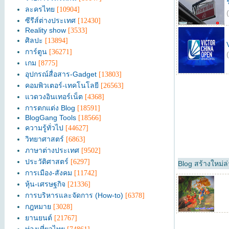
ละครไทย
[10904]
ซีรีส์ต่างประเทศ
[12430]
Reality show
[3533]
ศิลปะ
[13894]
การ์ตูน
[36271]
เกม
[8775]
อุปกรณ์สื่อสาร-Gadget
[13803]
คอมพิวเตอร์-เทคโนโลยี
[26563]
แวดวงอินเทอร์เน็ต
[4368]
การตกแต่ง Blog
[18591]
BlogGang Tools
[18566]
ความรู้ทั่วไป
[44627]
วิทยาศาสตร์
[6863]
ภาษาต่างประเทศ
[9502]
ประวัติศาสตร์
[6297]
Blog สร้างใหม่ล
การเมือง-สังคม
[11742]
หุ้น-เศรษฐกิจ
[21336]
การบริหารและจัดการ (How-to)
[6378]
กฎหมาย
[3028]
ยานยนต์
[21767]