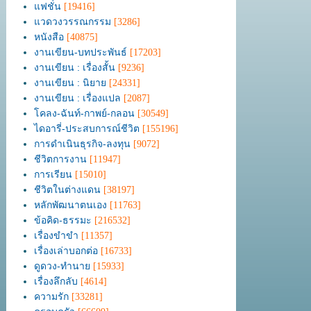
แฟชั่น
[19416]
แวดวงวรรณกรรม
[3286]
หนังสือ
[40875]
งานเขียน-บทประพันธ์
[17203]
งานเขียน : เรื่องสั้น
[9236]
งานเขียน : นิยาย
[24331]
งานเขียน : เรื่องแปล
[2087]
โคลง-ฉันท์-กาพย์-กลอน
[30549]
ไดอารี่-ประสบการณ์ชีวิต
[155196]
การดำเนินธุรกิจ-ลงทุน
[9072]
ชีวิตการงาน
[11947]
การเรียน
[15010]
ชีวิตในต่างแดน
[38197]
หลักพัฒนาตนเอง
[11763]
ข้อคิด-ธรรมะ
[216532]
เรื่องขำขำ
[11357]
เรื่องเล่าบอกต่อ
[16733]
ดูดวง-ทำนาย
[15933]
เรื่องลึกลับ
[4614]
ความรัก
[33281]